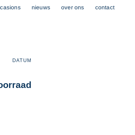
casions
nieuws
over ons
contact
DATUM
oorraad