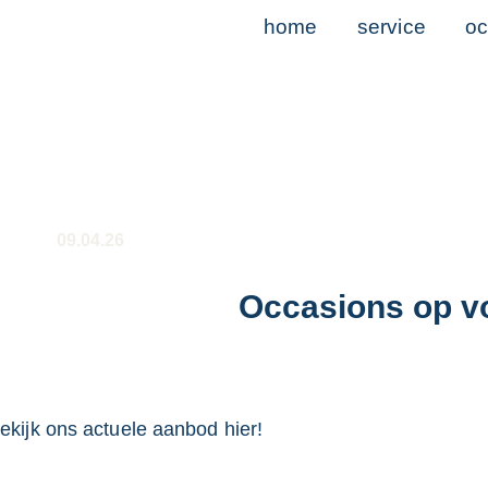
home
service
oc
09.04.26
Occasions op v
ekijk ons actuele aanbod
hier
!